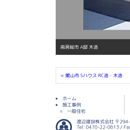
南房総市 A邸 木造
« 館山市 Sハウス RC造・木造
ホーム
施工事例
一般住宅
渡辺建設株式会社 〒294-
Tel: 0470-22-0613 / F